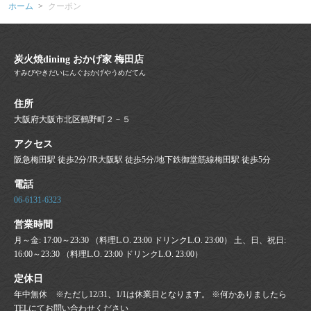
ホーム
クーポン
炭火焼dining おかげ家 梅田店
すみびやきだいにんぐおかげやうめだてん
住所
大阪府大阪市北区鶴野町２－５
アクセス
阪急梅田駅 徒歩2分/JR大阪駅 徒歩5分/地下鉄御堂筋線梅田駅 徒歩5分
電話
06-6131-6323
営業時間
月～金: 17:00～23:30 （料理L.O. 23:00 ドリンクL.O. 23:00） 土、日、祝日:
16:00～23:30 （料理L.O. 23:00 ドリンクL.O. 23:00）
定休日
年中無休 ※ただし12/31、1/1は休業日となります。 ※何かありましたら
TELにてお問い合わせください