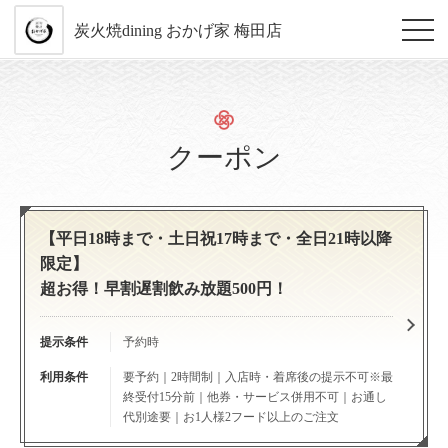
炭火焼dining おかげ家 梅田店
クーポン
【平日18時まで・土日祝17時まで・全日21時以降
限定】
超お得！早割遅割飲み放題500円！
提示条件
予約時
利用条件
要予約｜2時間制｜入店時・着席後の提示不可※最
終受付15分前｜他券・サービス併用不可｜お通し
代別途要｜お1人様2フード以上のご注文