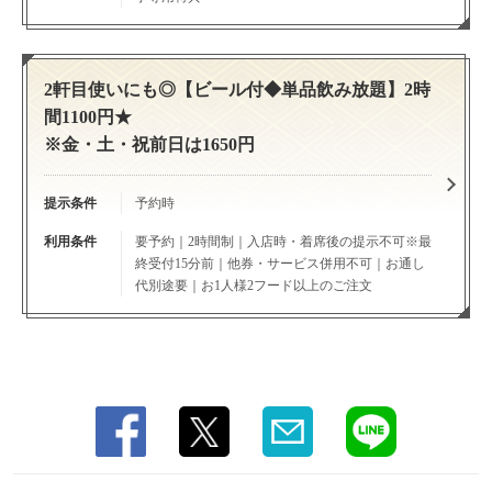
クーポン | 炭火焼dining おかげ家 梅田店
大阪府大阪市北区鶴野町２－５
https://okageyaumeda.owst.jp/coupons
2軒目使いにも◎【ビール付◆単品飲み放題】2時
間1100円★
お店情報をコピー
※金・土・祝前日は1650円
提示条件
予約時
利用条件
要予約｜2時間制｜入店時・着席後の提示不可※最
終受付15分前｜他券・サービス併用不可｜お通し
閉じる
代別途要｜お1人様2フード以上のご注文