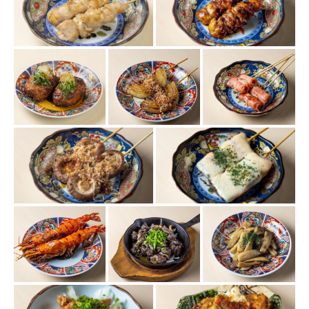
この店舗情報をシェアする
사진 | 炭火焼dining おかげ家 梅田店
大阪府大阪市北区鶴野町２－５
https://okageyaumeda.owst.jp/gallery
お店情報をコピー
閉じる