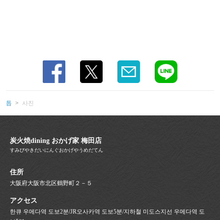
톱
사진
炭火焼dining おかげ家 梅田店
すみびやきだいにんぐおかげやうめだてん
住所
大阪府大阪市北区鶴野町２－５
アクセス
한큐 우메다역 도보2분/JR오사카역 도보5분/지하철 미도스지선 우메다역 도